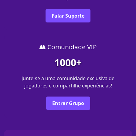
Falar Suporte
👥 Comunidade VIP
1000+
Junte-se a uma comunidade exclusiva de
jogadores e compartilhe experiências!
Entrar Grupo