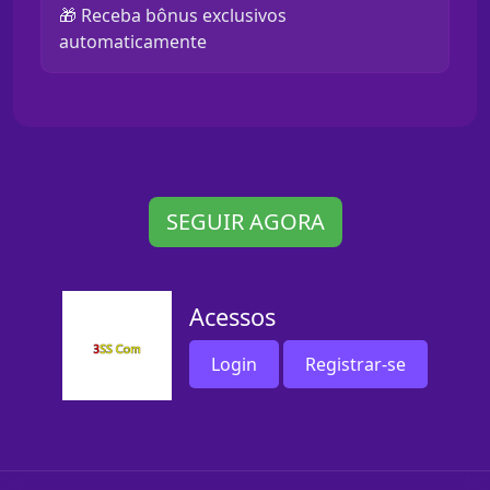
🎁 Receba bônus exclusivos
automaticamente
SEGUIR AGORA
Acessos
Login
Registrar-se