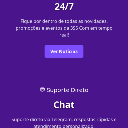
24/7
Fique por dentro de todas as novidades,
promoções e eventos da 3SS Com em tempo
real!
Ver Notícias
💬 Suporte Direto
Chat
Suporte direto via Telegram, respostas rápidas e
atendimento personalizado!