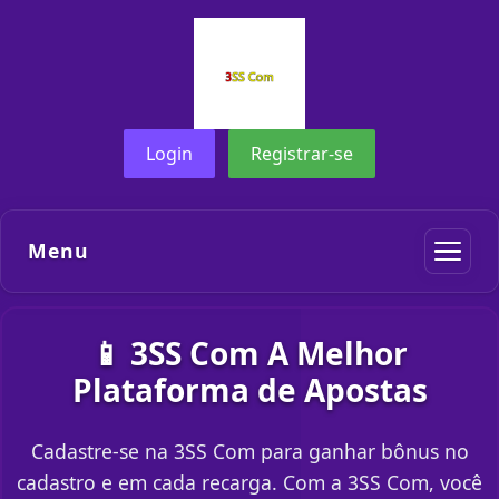
Login
Registrar-se
Menu
📱 3SS Com A Melhor
Plataforma de Apostas
Cadastre-se na 3SS Com para ganhar bônus no
cadastro e em cada recarga. Com a 3SS Com, você