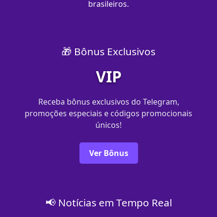
brasileiros.
🎁 Bônus Exclusivos
VIP
Receba bônus exclusivos do Telegram,
promoções especiais e códigos promocionais
únicos!
Ver Bônus
📢 Notícias em Tempo Real