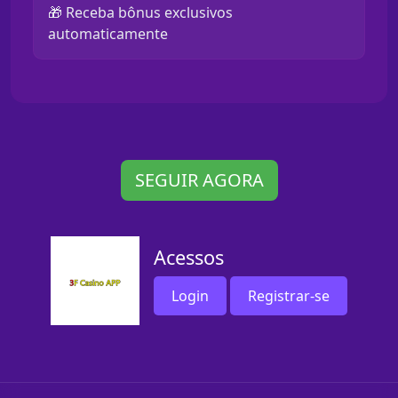
🎁 Receba bônus exclusivos
automaticamente
SEGUIR AGORA
Acessos
Login
Registrar-se