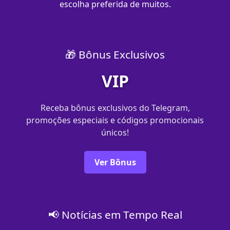
escolha preferida de muitos.
🎁 Bônus Exclusivos
VIP
Receba bônus exclusivos do Telegram,
promoções especiais e códigos promocionais
únicos!
Ver Bônus
📢 Notícias em Tempo Real