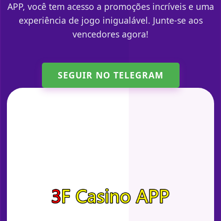
APP, você tem acesso a promoções incríveis e uma
experiência de jogo inigualável. Junte-se aos
vencedores agora!
SEGUIR NO TELEGRAM