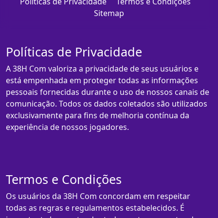
Políticas de Privacidade
Termos e Condições
Sitemap
Políticas de Privacidade
A 38H Com valoriza a privacidade de seus usuários e
está empenhada em proteger todas as informações
pessoais fornecidas durante o uso de nossos canais de
comunicação. Todos os dados coletados são utilizados
exclusivamente para fins de melhoria contínua da
experiência de nossos jogadores.
Termos e Condições
Os usuários da 38H Com concordam em respeitar
todas as regras e regulamentos estabelecidos. É