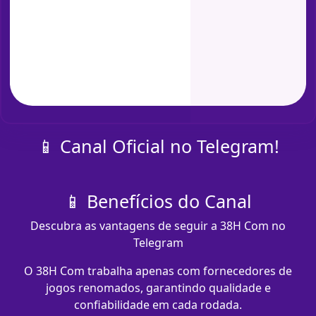
📱 Canal Oficial no Telegram!
📱 Benefícios do Canal
Descubra as vantagens de seguir a 38H Com no
Telegram
O 38H Com trabalha apenas com fornecedores de
jogos renomados, garantindo qualidade e
confiabilidade em cada rodada.