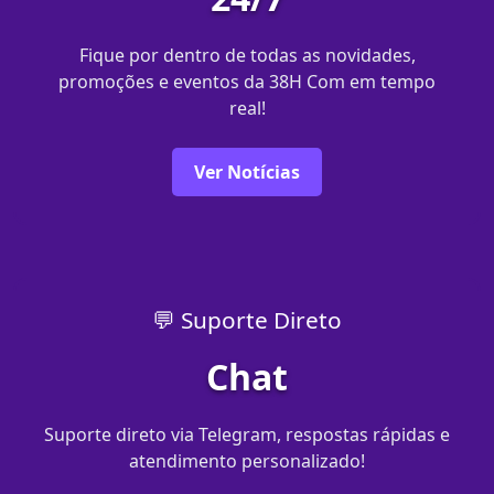
Fique por dentro de todas as novidades,
promoções e eventos da 38H Com em tempo
real!
Ver Notícias
💬 Suporte Direto
Chat
Suporte direto via Telegram, respostas rápidas e
atendimento personalizado!