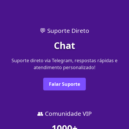
💬 Suporte Direto
Chat
Suporte direto via Telegram, respostas rápidas e
atendimento personalizado!
Falar Suporte
👥 Comunidade VIP
1000+