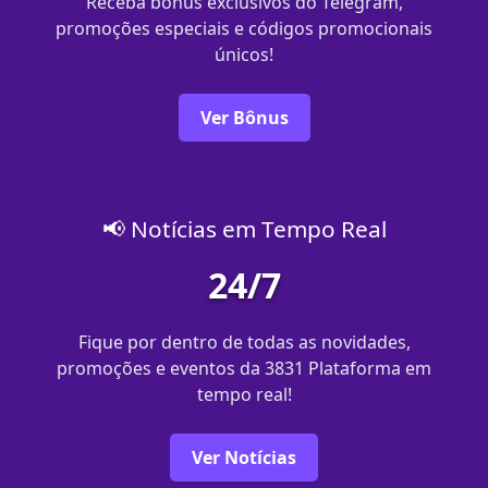
Receba bônus exclusivos do Telegram,
promoções especiais e códigos promocionais
únicos!
Ver Bônus
📢 Notícias em Tempo Real
24/7
Fique por dentro de todas as novidades,
promoções e eventos da 3831 Plataforma em
tempo real!
Ver Notícias