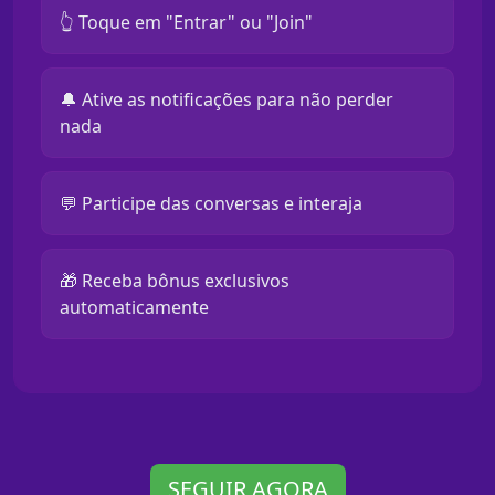
👆 Toque em "Entrar" ou "Join"
🔔 Ative as notificações para não perder
nada
💬 Participe das conversas e interaja
🎁 Receba bônus exclusivos
automaticamente
SEGUIR AGORA