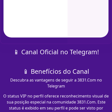
📱 Canal Oficial no Telegram!
📱 Benefícios do Canal
Descubra as vantagens de seguir a 3831.Com no
Telegram
O status VIP no perfil oferece reconhecimento visual de
sua posição especial na comunidade 3831.Com. Este
status é exibido em seu perfil e pode ser visto por