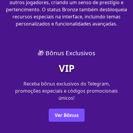
outros jogadores, criando um senso de prestígio e
pertencimento. O status Bronze também desbloqueia
recursos especiais na interface, incluindo temas
personalizados e funcionalidades avançadas.
🎁 Bônus Exclusivos
VIP
Receba bônus exclusivos do Telegram,
promoções especiais e códigos promocionais
únicos!
Ver Bônus