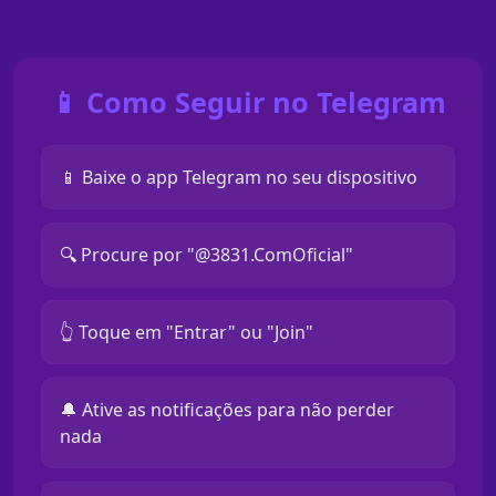
📱 Como Seguir no Telegram
📱 Baixe o app Telegram no seu dispositivo
🔍 Procure por "@3831.ComOficial"
👆 Toque em "Entrar" ou "Join"
🔔 Ative as notificações para não perder
nada