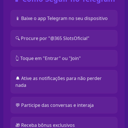
📱 Baixe o app Telegram no seu dispositivo
🔍 Procure por "@365 SlotsOficial"
👆 Toque em "Entrar" ou "Join"
🔔 Ative as notificações para não perder
nada
💬 Participe das conversas e interaja
🎁 Receba bônus exclusivos