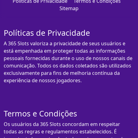
Políticas de Privacidade
Termos e Condições
Sitemap
Políticas de Privacidade
A 365 Slots valoriza a privacidade de seus usuários e
está empenhada em proteger todas as informações
pessoais fornecidas durante o uso de nossos canais de
comunicação. Todos os dados coletados são utilizados
exclusivamente para fins de melhoria contínua da
experiência de nossos jogadores.
Termos e Condições
Os usuários da 365 Slots concordam em respeitar
todas as regras e regulamentos estabelecidos. É