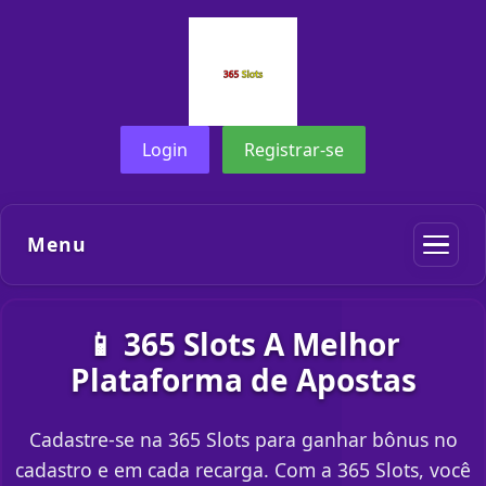
Login
Registrar-se
Menu
📱 365 Slots A Melhor
Plataforma de Apostas
Cadastre-se na 365 Slots para ganhar bônus no
cadastro e em cada recarga. Com a 365 Slots, você