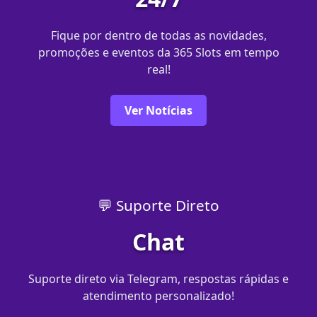
Fique por dentro de todas as novidades,
promoções e eventos da 365 Slots em tempo
real!
Ver Notícias
💬 Suporte Direto
Chat
Suporte direto via Telegram, respostas rápidas e
atendimento personalizado!