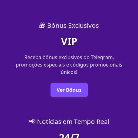
🎁 Bônus Exclusivos
VIP
Receba bônus exclusivos do Telegram,
promoções especiais e códigos promocionais
únicos!
Ver Bônus
📢 Notícias em Tempo Real
24/7