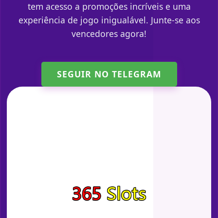
tem acesso a promoções incríveis e uma
experiência de jogo inigualável. Junte-se aos
vencedores agora!
SEGUIR NO TELEGRAM