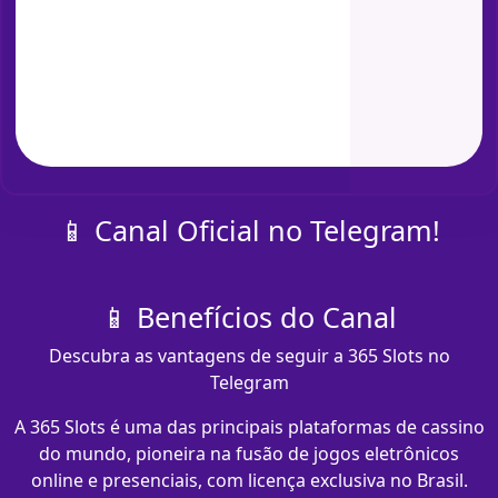
📱 Canal Oficial no Telegram!
📱 Benefícios do Canal
Descubra as vantagens de seguir a 365 Slots no
Telegram
A 365 Slots é uma das principais plataformas de cassino
do mundo, pioneira na fusão de jogos eletrônicos
online e presenciais, com licença exclusiva no Brasil.