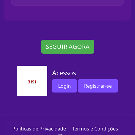
SEGUIR AGORA
Acessos
Login
Registrar-se
Políticas de Privacidade
Termos e Condições