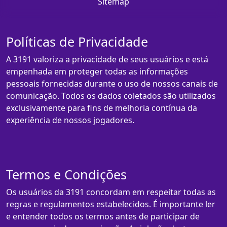
Sitemap
Políticas de Privacidade
A 3191 valoriza a privacidade de seus usuários e está
empenhada em proteger todas as informações
pessoais fornecidas durante o uso de nossos canais de
comunicação. Todos os dados coletados são utilizados
exclusivamente para fins de melhoria contínua da
experiência de nossos jogadores.
Termos e Condições
Os usuários da 3191 concordam em respeitar todas as
regras e regulamentos estabelecidos. É importante ler
e entender todos os termos antes de participar de