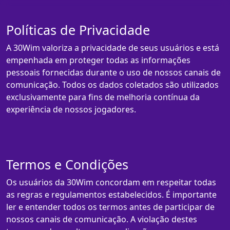
Políticas de Privacidade
A 30Wim valoriza a privacidade de seus usuários e está
empenhada em proteger todas as informações
pessoais fornecidas durante o uso de nossos canais de
comunicação. Todos os dados coletados são utilizados
exclusivamente para fins de melhoria contínua da
experiência de nossos jogadores.
Termos e Condições
Os usuários da 30Wim concordam em respeitar todas
as regras e regulamentos estabelecidos. É importante
ler e entender todos os termos antes de participar de
nossos canais de comunicação. A violação destes