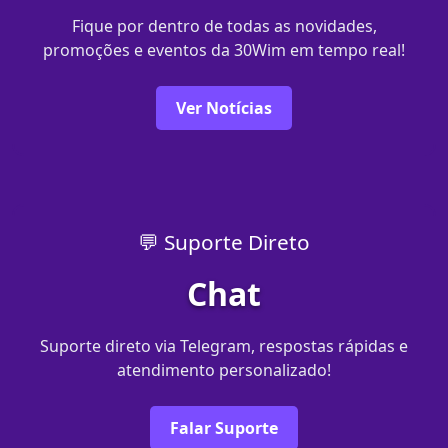
Fique por dentro de todas as novidades,
promoções e eventos da 30Wim em tempo real!
Ver Notícias
💬 Suporte Direto
Chat
Suporte direto via Telegram, respostas rápidas e
atendimento personalizado!
Falar Suporte