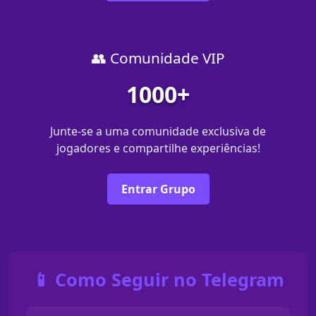
👥 Comunidade VIP
1000+
Junte-se a uma comunidade exclusiva de
jogadores e compartilhe experiências!
Entrar Grupo
📱 Como Seguir no Telegram