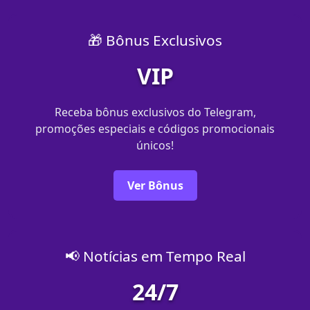
🎁 Bônus Exclusivos
VIP
Receba bônus exclusivos do Telegram,
promoções especiais e códigos promocionais
únicos!
Ver Bônus
📢 Notícias em Tempo Real
24/7