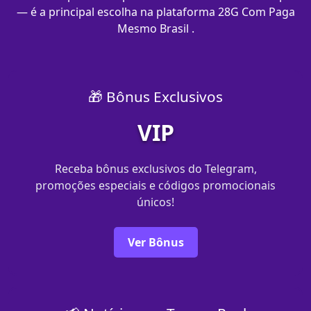
— é a principal escolha na plataforma 28G Com Paga
Mesmo Brasil .
🎁 Bônus Exclusivos
VIP
Receba bônus exclusivos do Telegram,
promoções especiais e códigos promocionais
únicos!
Ver Bônus