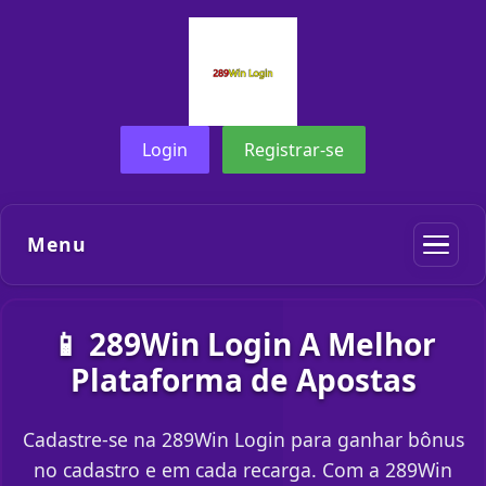
Login
Registrar-se
Menu
📱 289Win Login A Melhor
Plataforma de Apostas
Cadastre-se na 289Win Login para ganhar bônus
no cadastro e em cada recarga. Com a 289Win