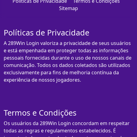
Políticas de Privacidade
Termos e Condições
Sitemap
Políticas de Privacidade
A 289Win Login valoriza a privacidade de seus usuários
e está empenhada em proteger todas as informações
pessoais fornecidas durante o uso de nossos canais de
comunicação. Todos os dados coletados são utilizados
exclusivamente para fins de melhoria contínua da
experiência de nossos jogadores.
Termos e Condições
Os usuários da 289Win Login concordam em respeitar
todas as regras e regulamentos estabelecidos. É