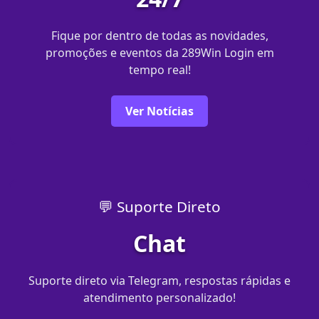
Fique por dentro de todas as novidades,
promoções e eventos da 289Win Login em
tempo real!
Ver Notícias
💬 Suporte Direto
Chat
Suporte direto via Telegram, respostas rápidas e
atendimento personalizado!