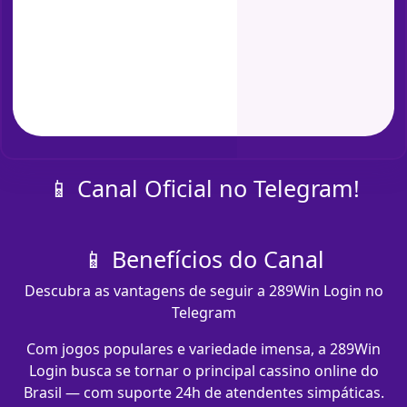
📱 Canal Oficial no Telegram!
📱 Benefícios do Canal
Descubra as vantagens de seguir a 289Win Login no
Telegram
Com jogos populares e variedade imensa, a 289Win
Login busca se tornar o principal cassino online do
Brasil — com suporte 24h de atendentes simpáticas.