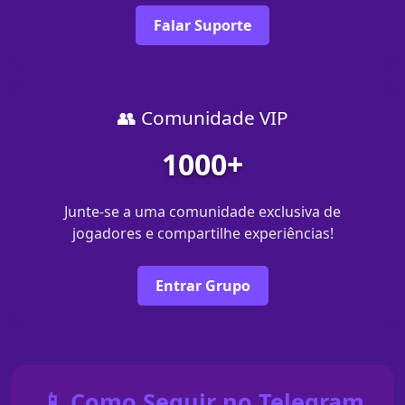
Falar Suporte
👥 Comunidade VIP
1000+
Junte-se a uma comunidade exclusiva de
jogadores e compartilhe experiências!
Entrar Grupo
📱 Como Seguir no Telegram