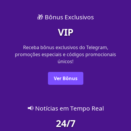
🎁 Bônus Exclusivos
VIP
Receba bônus exclusivos do Telegram,
promoções especiais e códigos promocionais
únicos!
Ver Bônus
📢 Notícias em Tempo Real
24/7