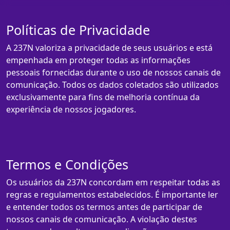
Políticas de Privacidade
A 237N valoriza a privacidade de seus usuários e está
empenhada em proteger todas as informações
pessoais fornecidas durante o uso de nossos canais de
comunicação. Todos os dados coletados são utilizados
exclusivamente para fins de melhoria contínua da
experiência de nossos jogadores.
Termos e Condições
Os usuários da 237N concordam em respeitar todas as
regras e regulamentos estabelecidos. É importante ler
e entender todos os termos antes de participar de
nossos canais de comunicação. A violação destes