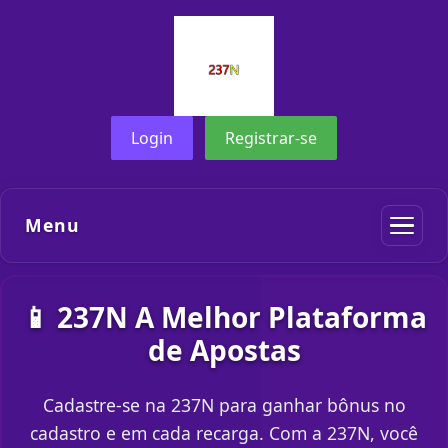
Login
Registrar-se
Menu
📱 237N A Melhor Plataforma
de Apostas
Cadastre-se na 237N para ganhar bônus no
cadastro e em cada recarga. Com a 237N, você