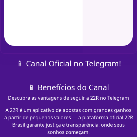
📱 Canal Oficial no Telegram!
📱 Benefícios do Canal
Descubra as vantagens de seguir a 22R no Telegram
A 22R é um aplicativo de apostas com grandes ganhos
a partir de pequenos valores — a plataforma oficial 22R
Brasil garante justiça e transparência, onde seus
sonhos começam!