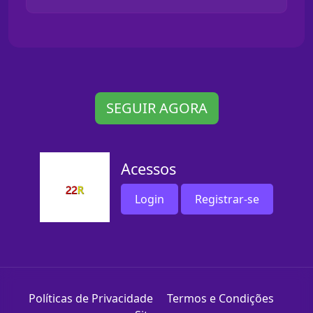
SEGUIR AGORA
Acessos
Login
Registrar-se
Políticas de Privacidade
Termos e Condições