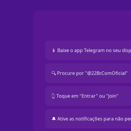
📱 Baixe o app Telegram no seu disp
🔍 Procure por "@22Br.ComOficial"
👆 Toque em "Entrar" ou "Join"
🔔 Ative as notificações para não p