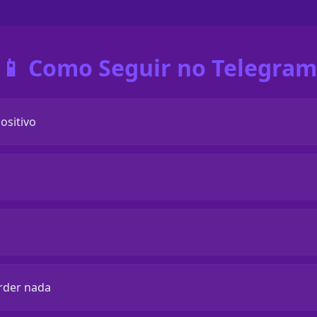
📱 Como Seguir no Telegram
ositivo
erder nada