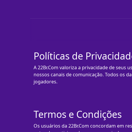
Políticas de Privacida
A 22Br.Com valoriza a privacidade de seus 
nossos canais de comunicação. Todos os dad
jogadores.
Termos e Condições
Os usuários da 22Br.Com concordam em respe