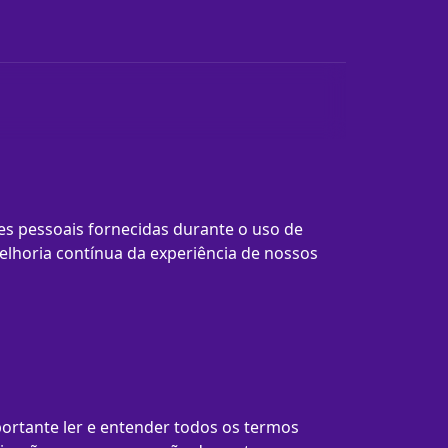
es pessoais fornecidas durante o uso de
elhoria contínua da experiência de nossos
ortante ler e entender todos os termos