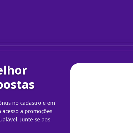
elhor
postas
ônus no cadastro e em
m acesso a promoções
ualável. Junte-se aos