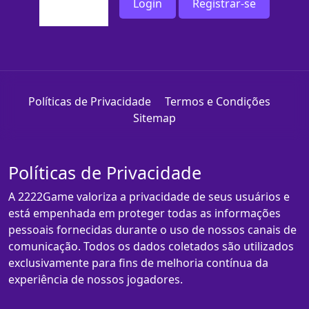
Login
Registrar-se
Políticas de Privacidade
Termos e Condições
Sitemap
Políticas de Privacidade
A 2222Game valoriza a privacidade de seus usuários e
está empenhada em proteger todas as informações
pessoais fornecidas durante o uso de nossos canais de
comunicação. Todos os dados coletados são utilizados
exclusivamente para fins de melhoria contínua da
experiência de nossos jogadores.