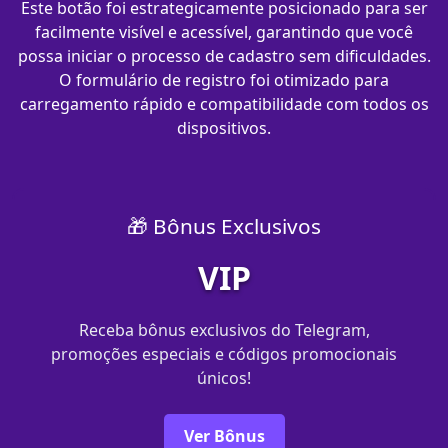
Este botão foi estrategicamente posicionado para ser
facilmente visível e acessível, garantindo que você
possa iniciar o processo de cadastro sem dificuldades.
O formulário de registro foi otimizado para
carregamento rápido e compatibilidade com todos os
dispositivos.
🎁 Bônus Exclusivos
VIP
Receba bônus exclusivos do Telegram,
promoções especiais e códigos promocionais
únicos!
Ver Bônus