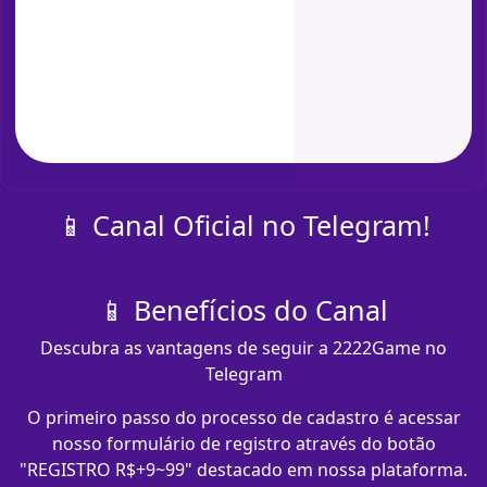
📱 Canal Oficial no Telegram!
📱 Benefícios do Canal
Descubra as vantagens de seguir a 2222Game no
Telegram
O primeiro passo do processo de cadastro é acessar
nosso formulário de registro através do botão
"REGISTRO R$+9~99" destacado em nossa plataforma.