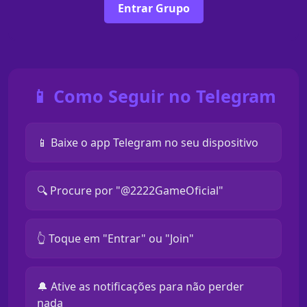
Entrar Grupo
📱 Como Seguir no Telegram
📱 Baixe o app Telegram no seu dispositivo
🔍 Procure por "@2222GameOficial"
👆 Toque em "Entrar" ou "Join"
🔔 Ative as notificações para não perder
nada