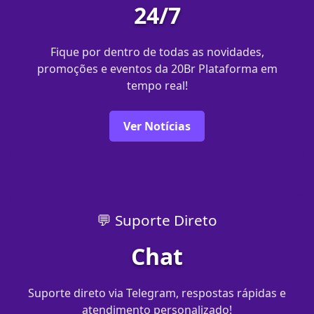
24/7
Fique por dentro de todas as novidades,
promoções e eventos da 20Br Plataforma em
tempo real!
Ver Notícias
💬 Suporte Direto
Chat
Suporte direto via Telegram, respostas rápidas e
atendimento personalizado!