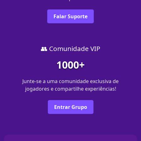
Falar Suporte
👥 Comunidade VIP
1000+
Junte-se a uma comunidade exclusiva de
jogadores e compartilhe experiências!
Entrar Grupo