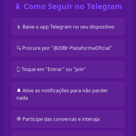
📱 Como Seguir no Telegram
📱 Baixe o app Telegram no seu dispositivo
🔍 Procure por "@20Br PlataformaOficial"
👆 Toque em "Entrar" ou "Join"
🔔 Ative as notificações para não perder
nada
💬 Participe das conversas e interaja