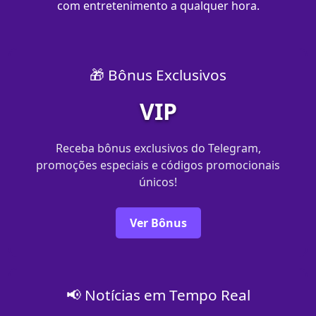
com entretenimento a qualquer hora.
🎁 Bônus Exclusivos
VIP
Receba bônus exclusivos do Telegram,
promoções especiais e códigos promocionais
únicos!
Ver Bônus
📢 Notícias em Tempo Real