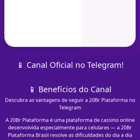
📱 Canal Oficial no Telegram!
📱 Benefícios do Canal
Descubra as vantagens de seguir a 20Br Plataforma no
Telegram
A 20Br Plataforma é uma plataforma de cassino online
desenvolvida especialmente para celulares — a 20Br
Plataforma Brasil resolve as dificuldades do dia a dia