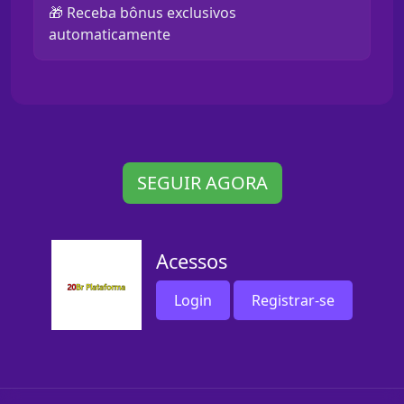
🎁 Receba bônus exclusivos
automaticamente
SEGUIR AGORA
Acessos
Login
Registrar-se