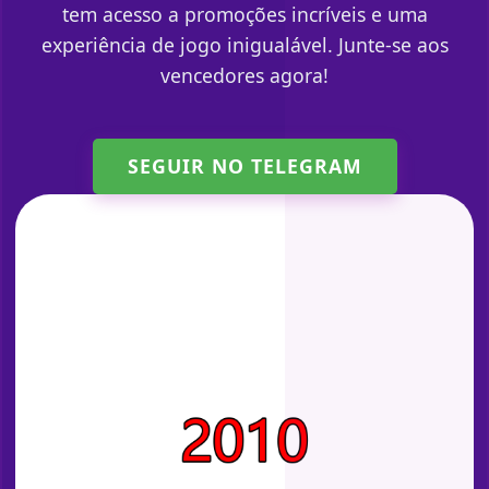
tem acesso a promoções incríveis e uma
experiência de jogo inigualável. Junte-se aos
vencedores agora!
SEGUIR NO TELEGRAM