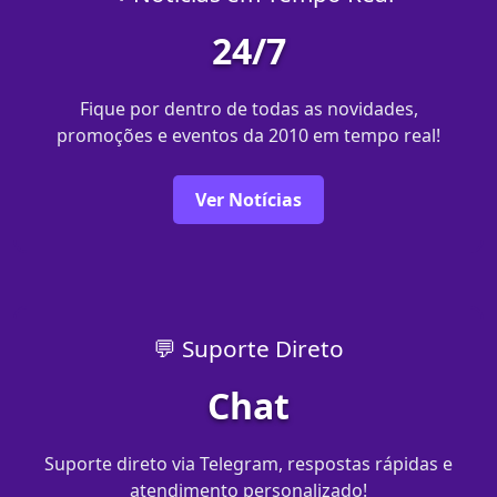
24/7
Fique por dentro de todas as novidades,
promoções e eventos da 2010 em tempo real!
Ver Notícias
💬 Suporte Direto
Chat
Suporte direto via Telegram, respostas rápidas e
atendimento personalizado!