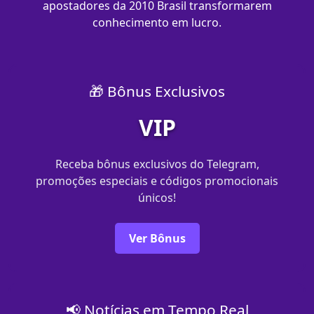
apostadores da 2010 Brasil transformarem
conhecimento em lucro.
🎁 Bônus Exclusivos
VIP
Receba bônus exclusivos do Telegram,
promoções especiais e códigos promocionais
únicos!
Ver Bônus
📢 Notícias em Tempo Real