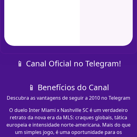
📱 Canal Oficial no Telegram!
📱 Benefícios do Canal
Descubra as vantagens de seguir a 2010 no Telegram
O duelo Inter Miami x Nashville SC é um verdadeiro
retrato da nova era da MLS: craques globais, tática
europeia e intensidade norte-americana. Mais do que
um simples jogo, é uma oportunidade para os