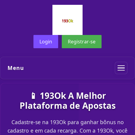
Login
Registrar-se
Menu
📱 193Ok A Melhor
Plataforma de Apostas
Cadastre-se na 193Ok para ganhar bônus no
cadastro e em cada recarga. Com a 193Ok, você