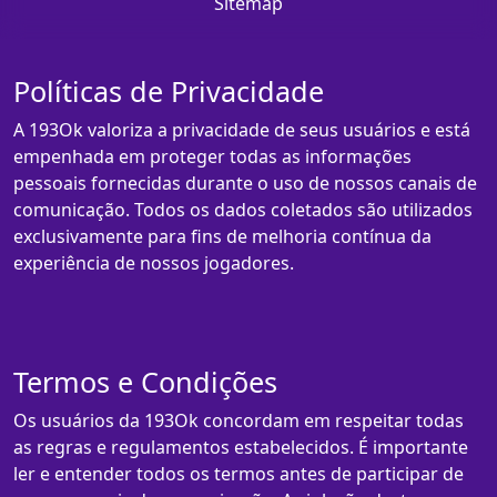
Sitemap
Políticas de Privacidade
A 193Ok valoriza a privacidade de seus usuários e está
empenhada em proteger todas as informações
pessoais fornecidas durante o uso de nossos canais de
comunicação. Todos os dados coletados são utilizados
exclusivamente para fins de melhoria contínua da
experiência de nossos jogadores.
Termos e Condições
Os usuários da 193Ok concordam em respeitar todas
as regras e regulamentos estabelecidos. É importante
ler e entender todos os termos antes de participar de