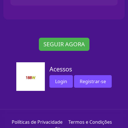
SEGUIR AGORA
Acessos
Login
Registrar-se
Políticas de Privacidade
Termos e Condições