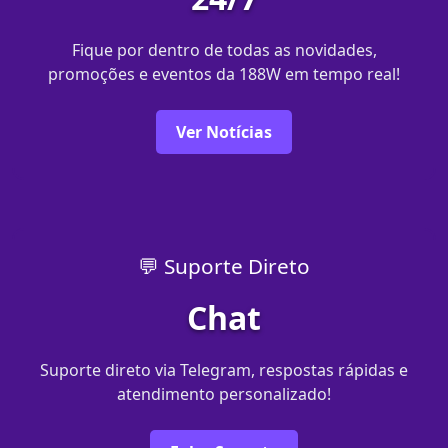
Fique por dentro de todas as novidades,
promoções e eventos da 188W em tempo real!
Ver Notícias
💬 Suporte Direto
Chat
Suporte direto via Telegram, respostas rápidas e
atendimento personalizado!