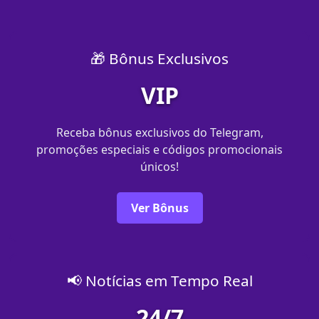
🎁 Bônus Exclusivos
VIP
Receba bônus exclusivos do Telegram,
promoções especiais e códigos promocionais
únicos!
Ver Bônus
📢 Notícias em Tempo Real
24/7