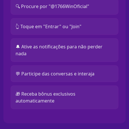
🔍 Procure por "@1766WinOficial"
👆 Toque em "Entrar" ou "Join"
🔔 Ative as notificações para não perder
nada
💬 Participe das conversas e interaja
🎁 Receba bônus exclusivos
automaticamente