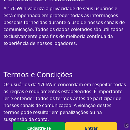
A 1766Win valoriza a privacidade de seus usuários e
está empenhada em proteger todas as informações
pessoais fornecidas durante o uso de nossos canais de
comunicação. Todos os dados coletados são utilizados
exclusivamente para fins de melhoria contínua da
experiência de nossos jogadores.
Termos e Condições
Os usuários da 1766Win concordam em respeitar todas
as regras e regulamentos estabelecidos. É importante
ler e entender todos os termos antes de participar de
nossos canais de comunicação. A violação destes
termos pode resultar em penalizações ou na
suspensão da conta.
X
Cadastre-se
Entrar