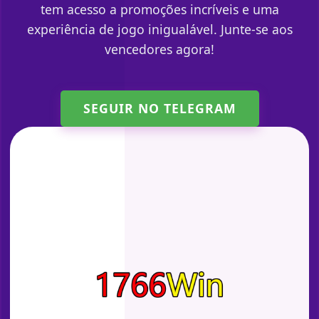
tem acesso a promoções incríveis e uma
experiência de jogo inigualável. Junte-se aos
vencedores agora!
SEGUIR NO TELEGRAM