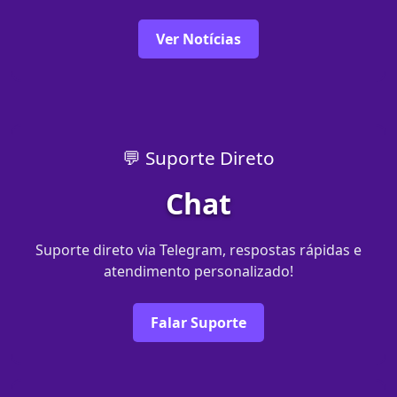
Ver Notícias
💬 Suporte Direto
Chat
Suporte direto via Telegram, respostas rápidas e
atendimento personalizado!
Falar Suporte