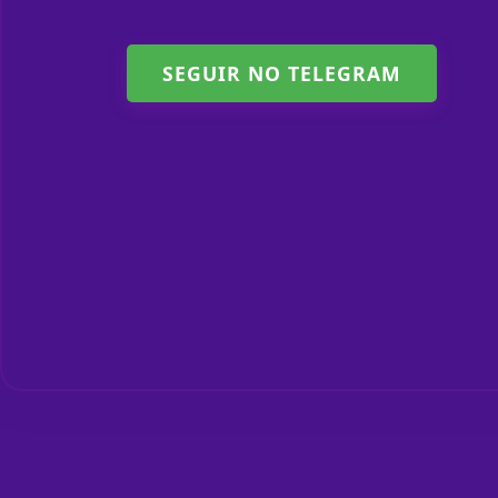
SEGUIR NO TELEGRAM