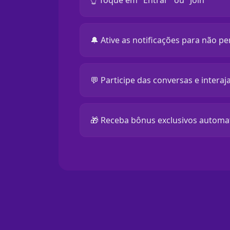
👆 Toque em "Entrar" ou "Join"
🔔 Ative as notificações para não p
💬 Participe das conversas e interaj
🎁 Receba bônus exclusivos autom