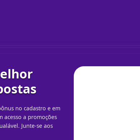
Melhor
postas
bônus no cadastro e em
em acesso a promoções
ualável. Junte-se aos