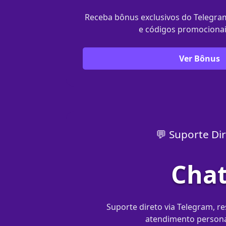
Receba bônus exclusivos do Telegra
e códigos promocionai
Ver Bônus
💬 Suporte Di
Cha
Suporte direto via Telegram, r
atendimento persona