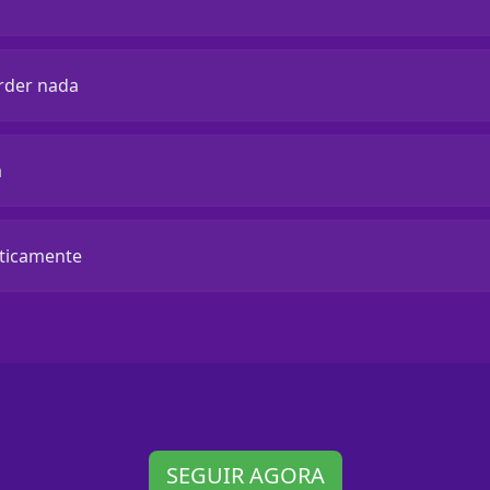
erder nada
a
aticamente
SEGUIR AGORA