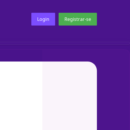
Login
Registrar-se