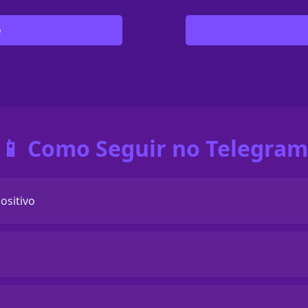
e
📱 Como Seguir no Telegram
ositivo