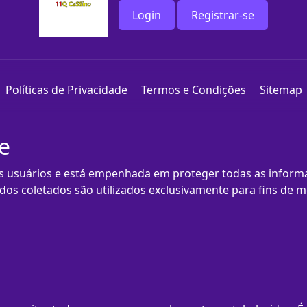
Login
Registrar-se
Políticas de Privacidade
Termos e Condições
Sitemap
de
us usuários e está empenhada em proteger todas as inform
os coletados são utilizados exclusivamente para fins de m