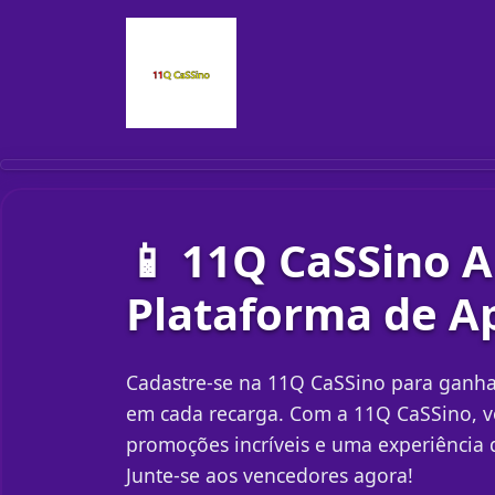
📱 11Q CaSSino 
Plataforma de A
Cadastre-se na 11Q CaSSino para ganha
em cada recarga. Com a 11Q CaSSino, v
promoções incríveis e uma experiência d
Junte-se aos vencedores agora!