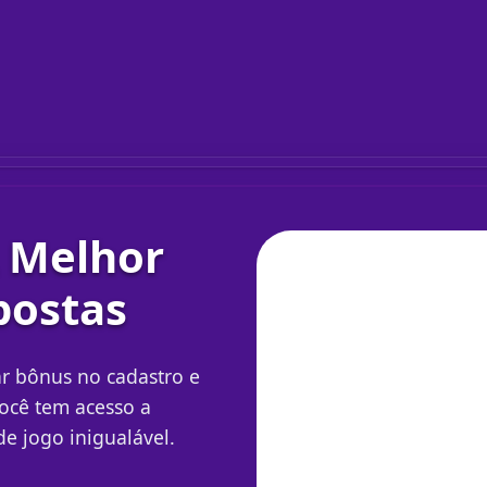
A Melhor
postas
r bônus no cadastro e
ocê tem acesso a
e jogo inigualável.