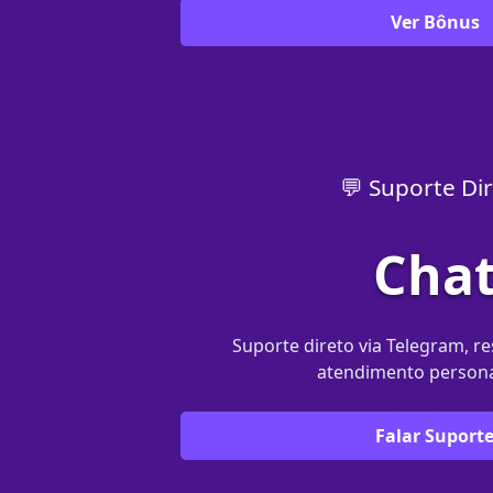
Ver Bônus
💬 Suporte Di
Cha
Suporte direto via Telegram, r
atendimento persona
Falar Suport