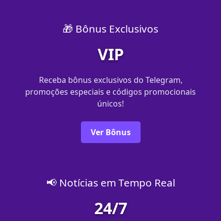
🎁 Bônus Exclusivos
VIP
Receba bônus exclusivos do Telegram,
promoções especiais e códigos promocionais
únicos!
Ver Bônus
📢 Notícias em Tempo Real
24/7