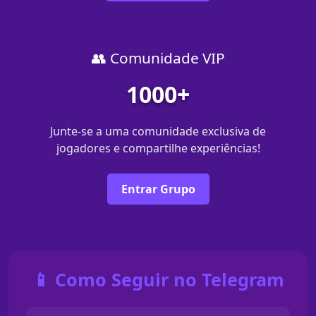
👥 Comunidade VIP
1000+
Junte-se a uma comunidade exclusiva de
jogadores e compartilhe experiências!
Entrar Grupo
📱 Como Seguir no Telegram