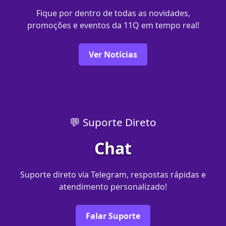
Fique por dentro de todas as novidades,
promoções e eventos da 11Q em tempo real!
Ver Notícias
💬 Suporte Direto
Chat
Suporte direto via Telegram, respostas rápidas e
atendimento personalizado!
Falar Suporte