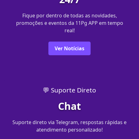
Fique por dentro de todas as novidades,
promoções e eventos da 11Pg APP em tempo
real!
Ver Notícias
💬 Suporte Direto
Chat
Suporte direto via Telegram, respostas rápidas e
atendimento personalizado!