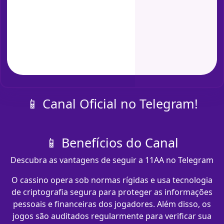
📱 Canal Oficial no Telegram!
📱 Benefícios do Canal
Descubra as vantagens de seguir a 11AA no Telegram
O cassino opera sob normas rígidas e usa tecnologia
de criptografia segura para proteger as informações
pessoais e financeiras dos jogadores. Além disso, os
jogos são auditados regularmente para verificar sua