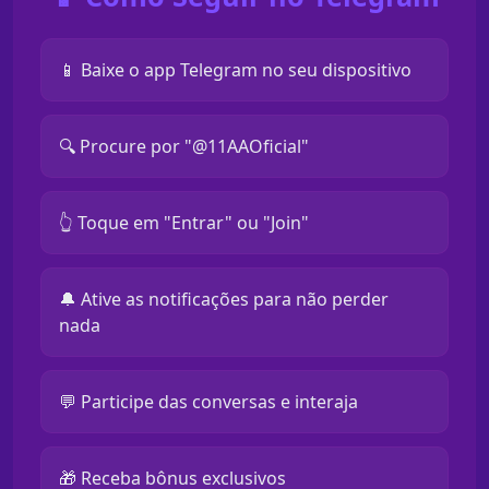
📱 Baixe o app Telegram no seu dispositivo
🔍 Procure por "@11AAOficial"
👆 Toque em "Entrar" ou "Join"
🔔 Ative as notificações para não perder
nada
💬 Participe das conversas e interaja
🎁 Receba bônus exclusivos