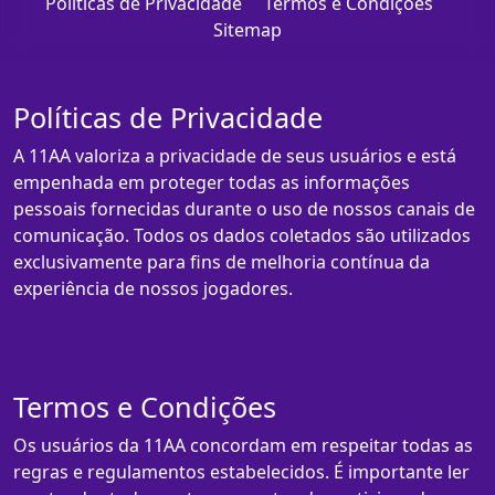
Políticas de Privacidade
Termos e Condições
Sitemap
Políticas de Privacidade
A 11AA valoriza a privacidade de seus usuários e está
empenhada em proteger todas as informações
pessoais fornecidas durante o uso de nossos canais de
comunicação. Todos os dados coletados são utilizados
exclusivamente para fins de melhoria contínua da
experiência de nossos jogadores.
Termos e Condições
Os usuários da 11AA concordam em respeitar todas as
regras e regulamentos estabelecidos. É importante ler