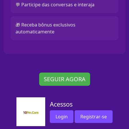
💬 Participe das conversas e interaja
🎁 Receba bônus exclusivos
automaticamente
SEGUIR AGORA
Acessos
Login
Registrar-se