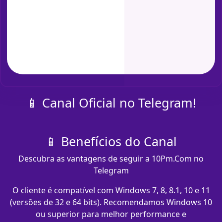
📱 Canal Oficial no Telegram!
📱 Benefícios do Canal
Descubra as vantagens de seguir a 10Pm.Com no
Telegram
O cliente é compatível com Windows 7, 8, 8.1, 10 e 11
(versões de 32 e 64 bits). Recomendamos Windows 10
ou superior para melhor performance e