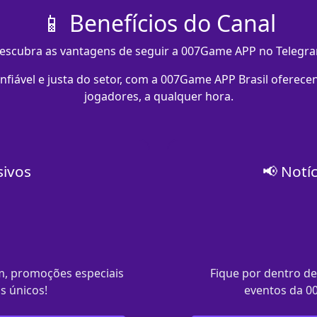
📱 Benefícios do Canal
escubra as vantagens de seguir a 007Game APP no Telegr
iável e justa do setor, com a 007Game APP Brasil oferecen
jogadores, a qualquer hora.
sivos
📢 Notí
m, promoções especiais
Fique por dentro d
s únicos!
eventos da 0