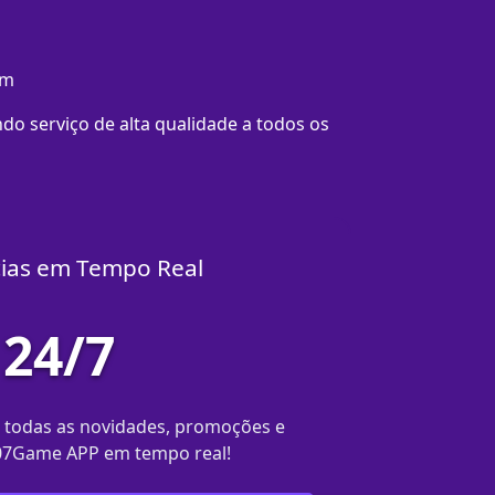
am
do serviço de alta qualidade a todos os
cias em Tempo Real
24/7
e todas as novidades, promoções e
07Game APP em tempo real!