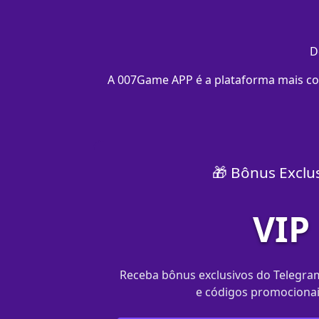
D
A 007Game APP é a plataforma mais conf
🎁 Bônus Exclu
VIP
Receba bônus exclusivos do Telegra
e códigos promocionai