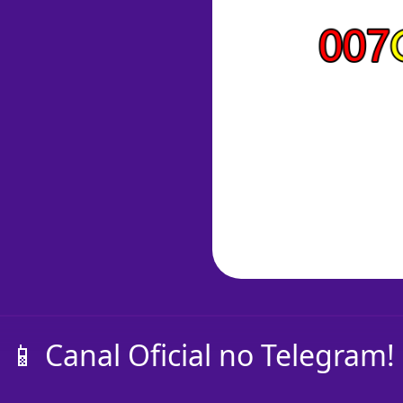
📱 Canal Oficial no Telegram!