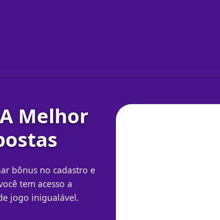
 A Melhor
postas
ar bônus no cadastro e
você tem acesso a
e jogo inigualável.