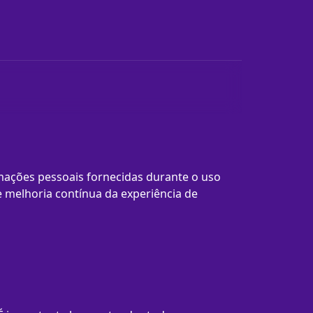
mações pessoais fornecidas durante o uso
e melhoria contínua da experiência de