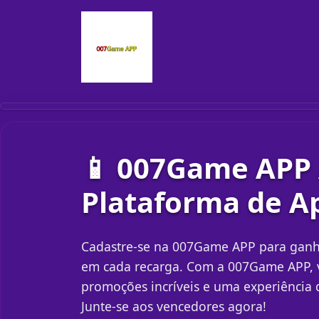
📱 007Game APP
Plataforma de A
Cadastre-se na 007Game APP para ganh
em cada recarga. Com a 007Game APP, 
promoções incríveis e uma experiência d
Junte-se aos vencedores agora!