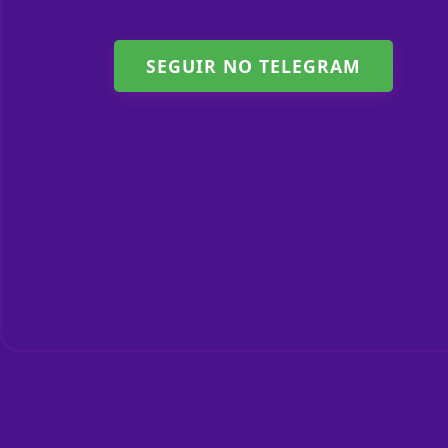
SEGUIR NO TELEGRAM