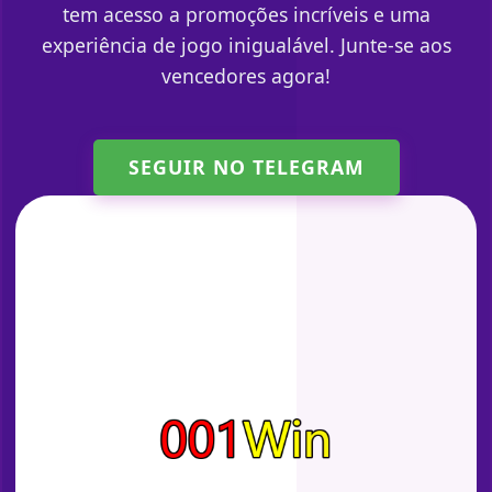
tem acesso a promoções incríveis e uma
experiência de jogo inigualável. Junte-se aos
vencedores agora!
SEGUIR NO TELEGRAM