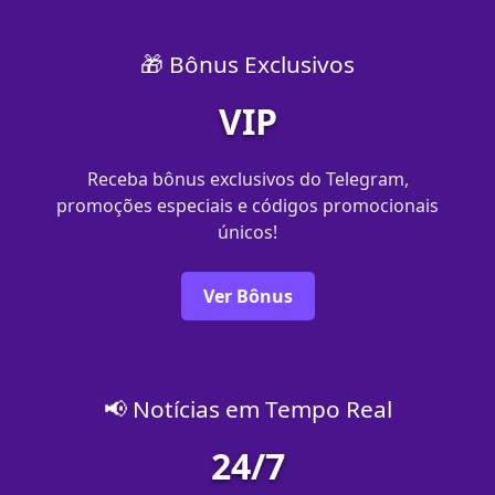
🎁 Bônus Exclusivos
VIP
Receba bônus exclusivos do Telegram,
promoções especiais e códigos promocionais
únicos!
Ver Bônus
📢 Notícias em Tempo Real
24/7