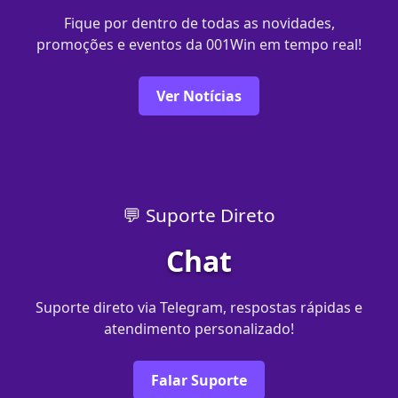
Fique por dentro de todas as novidades,
promoções e eventos da 001Win em tempo real!
Ver Notícias
💬 Suporte Direto
Chat
Suporte direto via Telegram, respostas rápidas e
atendimento personalizado!
Falar Suporte