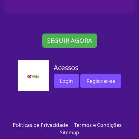
SEGUIR AGORA
Acessos
Login
Registrar-se
Políticas de Privacidade
Termos e Condições
Sitemap