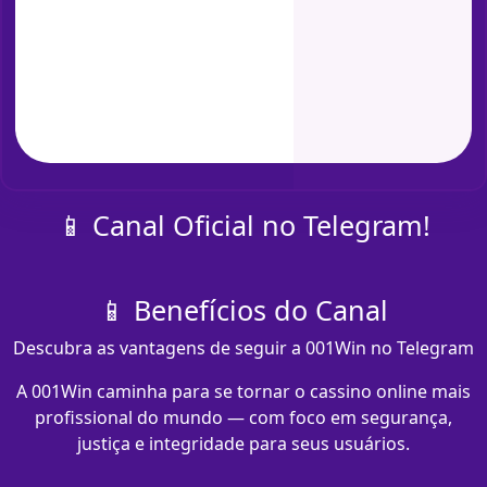
📱 Canal Oficial no Telegram!
📱 Benefícios do Canal
Descubra as vantagens de seguir a 001Win no Telegram
A 001Win caminha para se tornar o cassino online mais
profissional do mundo — com foco em segurança,
justiça e integridade para seus usuários.