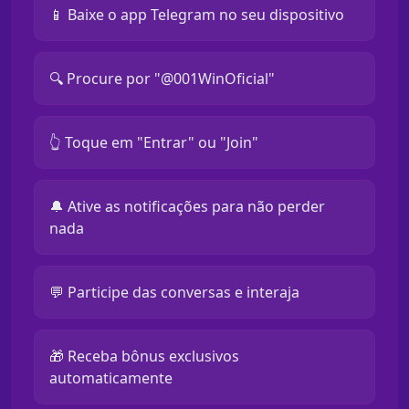
📱 Baixe o app Telegram no seu dispositivo
🔍 Procure por "@001WinOficial"
👆 Toque em "Entrar" ou "Join"
🔔 Ative as notificações para não perder
nada
💬 Participe das conversas e interaja
🎁 Receba bônus exclusivos
automaticamente