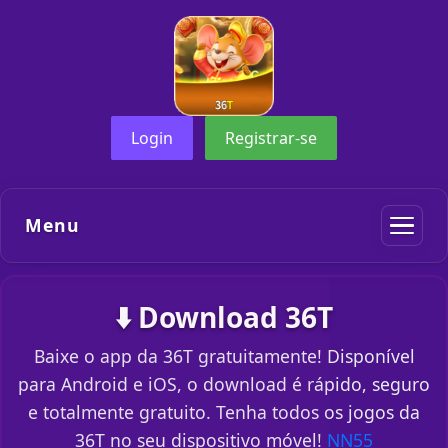
Login
Registrar-se
Menu
⬇️ Download 36T
Baixe o app da 36T gratuitamente! Disponível
para Android e iOS, o download é rápido, seguro
e totalmente gratuito. Tenha todos os jogos da
36T no seu dispositivo móvel!
NN55