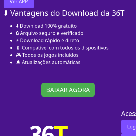
Ver APP
⬇️ Vantagens do Download da 36T
⬇️ Download 100% gratuito
🔒 Arquivo seguro e verificado
⚡ Download rápido e direto
📱 Compatível com todos os dispositivos
🎮 Todos os jogos incluídos
🔔 Atualizações automáticas
BAIXAR AGORA
Aces
Log